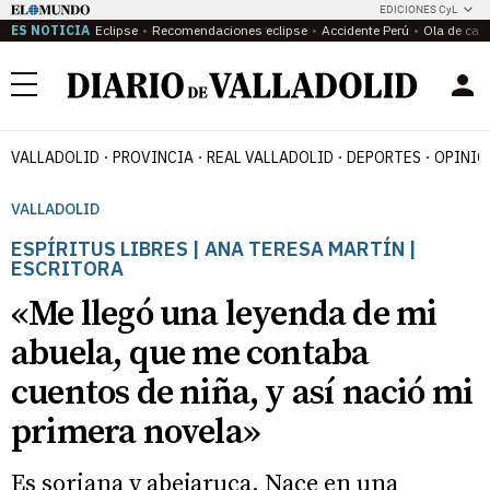
EDICIONES CyL
ES NOTICIA
Eclipse
Recomendaciones eclipse
Accidente Perú
Ola de calo
Menú
VALLADOLID
PROVINCIA
REAL VALLADOLID
DEPORTES
OPINIÓ
VALLADOLID
ESPÍRITUS LIBRES | ANA TERESA MARTÍN |
ESCRITORA
«Me llegó una leyenda de mi
abuela, que me contaba
cuentos de niña, y así nació mi
primera novela»
Es soriana y abejaruca. Nace en una