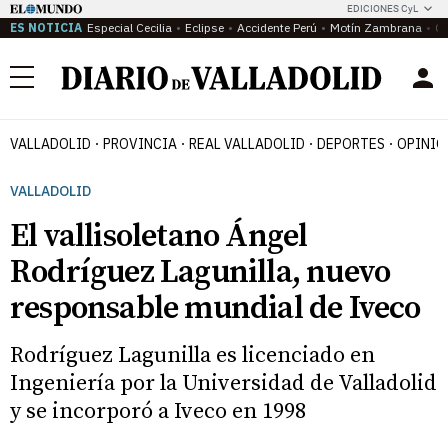
EDICIONES CyL
ES NOTICIA
Especial Cecilia
Eclipse
Accidente Perú
Motín Zambrana
Ca
Menú
VALLADOLID
PROVINCIA
REAL VALLADOLID
DEPORTES
OPINIÓ
VALLADOLID
El vallisoletano Ángel
Rodríguez Lagunilla, nuevo
responsable mundial de Iveco
Rodríguez Lagunilla es licenciado en
Ingeniería por la Universidad de Valladolid
y se incorporó a Iveco en 1998