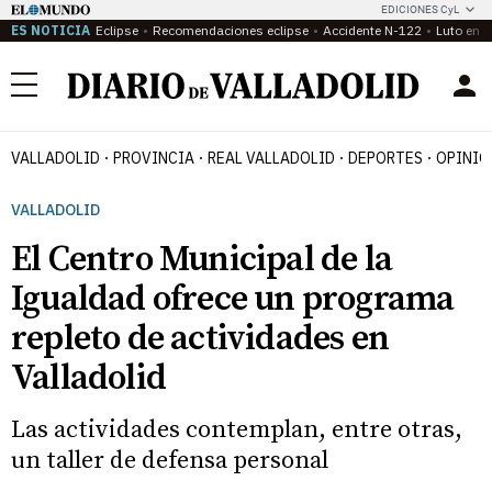
EDICIONES CyL
ES NOTICIA
Eclipse
Recomendaciones eclipse
Accidente N-122
Luto en P
Menú
VALLADOLID
PROVINCIA
REAL VALLADOLID
DEPORTES
OPINIÓ
VALLADOLID
El Centro Municipal de la
Igualdad ofrece un programa
repleto de actividades en
Valladolid
Las actividades contemplan, entre otras,
un taller de defensa personal