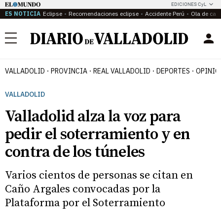
EDICIONES CyL
ES NOTICIA
Eclipse
Recomendaciones eclipse
Accidente Perú
Ola de calo
Menú
VALLADOLID
PROVINCIA
REAL VALLADOLID
DEPORTES
OPINIÓ
VALLADOLID
Valladolid alza la voz para
pedir el soterramiento y en
contra de los túneles
Varios cientos de personas se citan en
Caño Argales convocadas por la
Plataforma por el Soterramiento