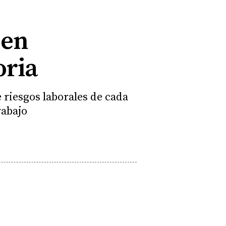
 en
oria
e riesgos laborales de cada
rabajo