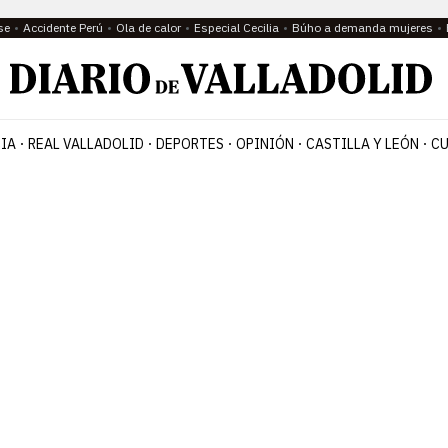
se
Accidente Perú
Ola de calor
Especial Cecilia
Búho a demanda mujeres
IA
REAL VALLADOLID
DEPORTES
OPINIÓN
CASTILLA Y LEÓN
CU