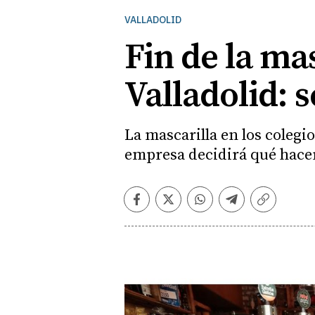
VALLADOLID
Fin de la ma
Valladolid: 
La mascarilla en los colegi
empresa decidirá qué hacer
Facebook
Twitter
Whatsapp
Telegram
Copiar
enlace