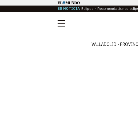
ES NOTICIA
Eclipse
Recomendaciones eclip
Menú
VALLADOLID
PROVINC