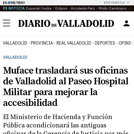
EDICIONES CyL
ES NOTICIA
Especial Cecilia
Eclipse
Accidente Perú
Motín Zambrana
Ca
Menú
VALLADOLID
PROVINCIA
REAL VALLADOLID
DEPORTES
OPINIÓ
VALLADOLID
Muface trasladará sus oficinas
de Valladolid al Paseo Hospital
Militar para mejorar la
accesibilidad
El Ministerio de Hacienda y Función
Pública acondicionará las antiguas
oficinas de la Gerencia de Justicia por más