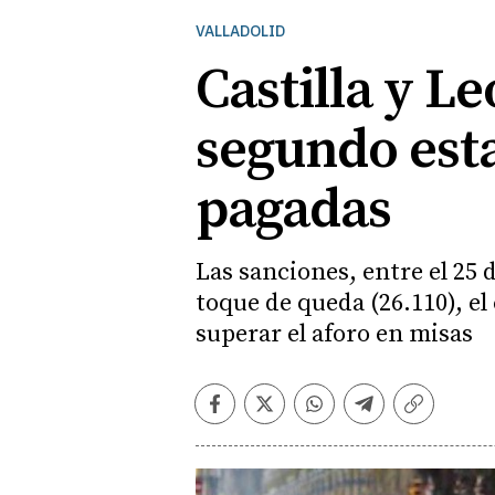
VALLADOLID
Castilla y L
segundo esta
pagadas
Las sanciones, entre el 25 
toque de queda (26.110), el 
superar el aforo en misas
Facebook
Twitter
Whatsapp
Telegram
Copiar
enlace