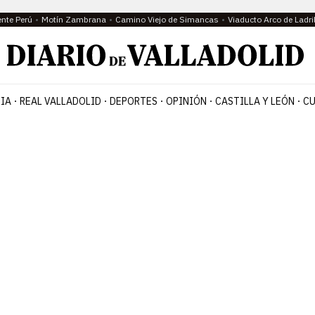
ente Perú
Motín Zambrana
Camino Viejo de Simancas
Viaducto Arco de Ladri
IA
REAL VALLADOLID
DEPORTES
OPINIÓN
CASTILLA Y LEÓN
CU