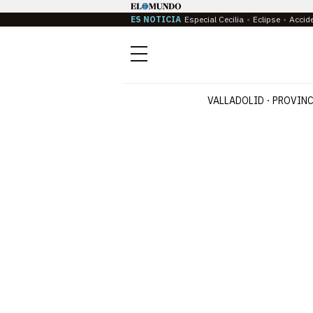
ES NOTICIA
Especial Cecilia
Eclipse
Accid
Menú
VALLADOLID
PROVINC