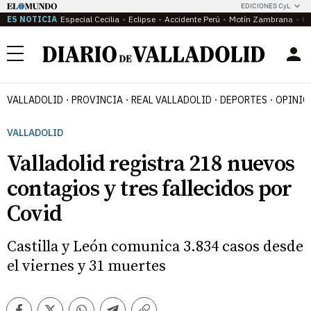
EDICIONES CyL
ES NOTICIA
Especial Cecilia
Eclipse
Accidente Perú
Motín Zambrana
Ca
Menú
VALLADOLID
PROVINCIA
REAL VALLADOLID
DEPORTES
OPINIÓ
VALLADOLID
Valladolid registra 218 nuevos
contagios y tres fallecidos por
Covid
Castilla y León comunica 3.834 casos desde
el viernes y 31 muertes