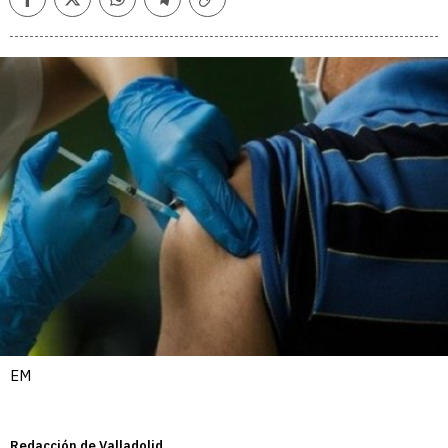
Facebook
Twitter
Whatsapp
Telegram
Copiar
enlace
EM
Redacción de Valladolid