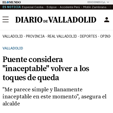
EDICIONES CyL
ES NOTICIA
Especial Cecilia
Eclipse
Accidente Perú
Motín Zambrana
Ca
Menú
VALLADOLID
PROVINCIA
REAL VALLADOLID
DEPORTES
OPINIÓ
VALLADOLID
Puente considera
"inaceptable" volver a los
toques de queda
"Me parece simple y llanamente
inaceptable en este momento", asegura el
alcalde