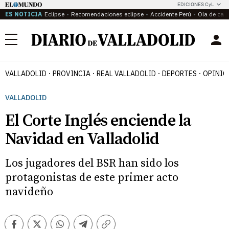
EDICIONES CyL
ES NOTICIA
Eclipse
Recomendaciones eclipse
Accidente Perú
Ola de calo
Menú
VALLADOLID
PROVINCIA
REAL VALLADOLID
DEPORTES
OPINIÓ
VALLADOLID
El Corte Inglés enciende la
Navidad en Valladolid
Los jugadores del BSR han sido los
protagonistas de este primer acto
navideño
Facebook
Twitter
Whatsapp
Telegram
Copiar