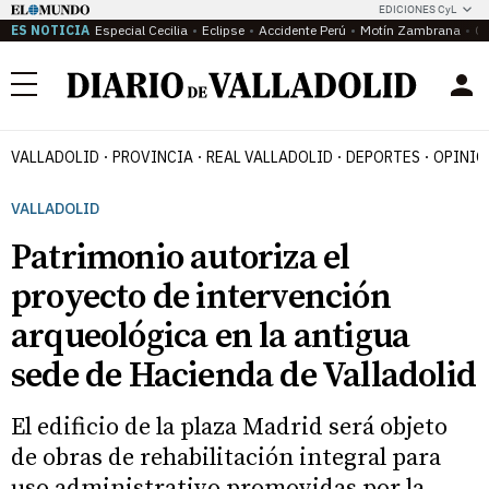
EDICIONES CyL
ES NOTICIA
Especial Cecilia
Eclipse
Accidente Perú
Motín Zambrana
Ca
Menú
VALLADOLID
PROVINCIA
REAL VALLADOLID
DEPORTES
OPINIÓ
VALLADOLID
Patrimonio autoriza el
proyecto de intervención
arqueológica en la antigua
sede de Hacienda de Valladolid
El edificio de la plaza Madrid será objeto
de obras de rehabilitación integral para
uso administrativo promovidas por la