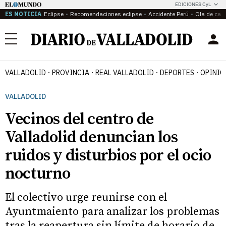
EDICIONES CyL
ES NOTICIA
Eclipse
Recomendaciones eclipse
Accidente Perú
Ola de calo
Menú
VALLADOLID
PROVINCIA
REAL VALLADOLID
DEPORTES
OPINIÓ
VALLADOLID
Vecinos del centro de
Valladolid denuncian los
ruidos y disturbios por el ocio
nocturno
El colectivo urge reunirse con el
Ayuntmaiento para analizar los problemas
tras la reapertura sin límite de horario de