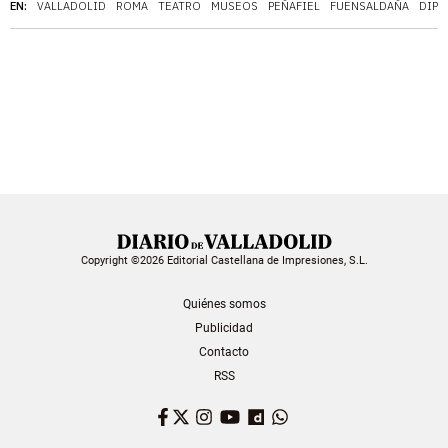
EN:
VALLADOLID
ROMA
TEATRO
MUSEOS
PEÑAFIEL
FUENSALDAÑA
DIPU
Copyright ©2026 Editorial Castellana de Impresiones, S.L.
Quiénes somos
Publicidad
Contacto
RSS
Facebook
Twitter
Instagram
YouTube
Dailymotion
WhatsApp