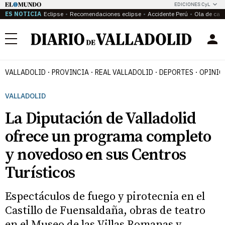
EDICIONES CyL
ES NOTICIA
Eclipse
Recomendaciones eclipse
Accidente Perú
Ola de calo
Menú
VALLADOLID
PROVINCIA
REAL VALLADOLID
DEPORTES
OPINIÓ
VALLADOLID
La Diputación de Valladolid
ofrece un programa completo
y novedoso en sus Centros
Turísticos
Espectáculos de fuego y pirotecnia en el
Castillo de Fuensaldaña, obras de teatro
en el Museo de las Villas Romanas y