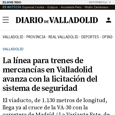
EDICIONES CyL
ES NOTICIA
Especial Cecilia
Eclipse
Accidente Perú
Motín Zambrana
Ca
Menú
VALLADOLID
PROVINCIA
REAL VALLADOLID
DEPORTES
OPINIÓ
VALLADOLID
La línea para trenes de
mercancías en Valladolid
avanza con la licitación del
sistema de seguridad
El viaducto, de 1.130 metros de longitud,
llega ya al cruce de la VA-30 con la
carretera de Madrid / La Variante Este, de