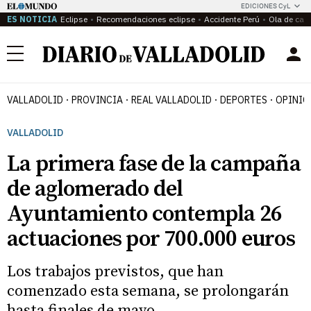
EDICIONES CyL
ES NOTICIA
Eclipse
Recomendaciones eclipse
Accidente Perú
Ola de calo
Menú
VALLADOLID
PROVINCIA
REAL VALLADOLID
DEPORTES
OPINIÓ
VALLADOLID
La primera fase de la campaña
de aglomerado del
Ayuntamiento contempla 26
actuaciones por 700.000 euros
Los trabajos previstos, que han
comenzado esta semana, se prolongarán
hasta finales de mayo