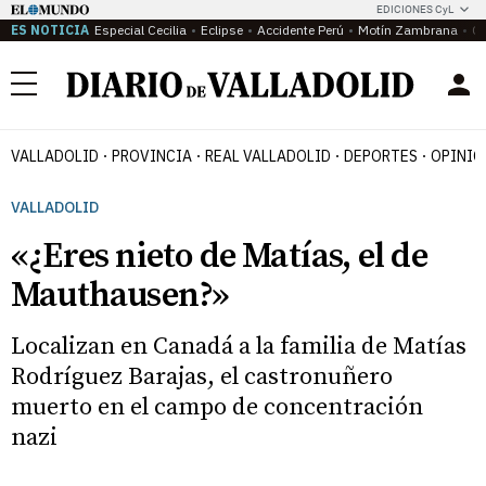
EDICIONES CyL
ES NOTICIA
Especial Cecilia
Eclipse
Accidente Perú
Motín Zambrana
Ca
Menú
VALLADOLID
PROVINCIA
REAL VALLADOLID
DEPORTES
OPINIÓ
VALLADOLID
«¿Eres nieto de Matías, el de
Mauthausen?»
Localizan en Canadá a la familia de Matías
Rodríguez Barajas, el castronuñero
muerto en el campo de concentración
nazi