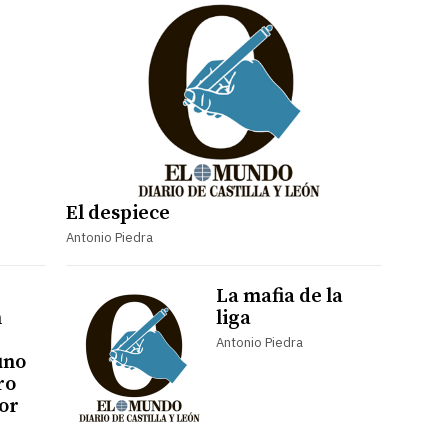
El despiece
Antonio Piedra
La mafia de la
n
liga
Antonio Piedra
uno
ro
or