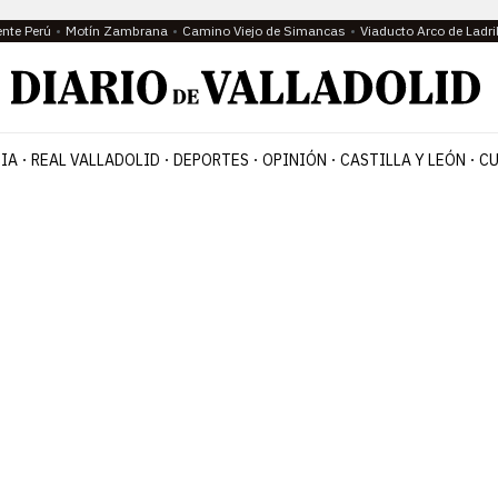
ente Perú
Motín Zambrana
Camino Viejo de Simancas
Viaducto Arco de Ladri
IA
REAL VALLADOLID
DEPORTES
OPINIÓN
CASTILLA Y LEÓN
CU