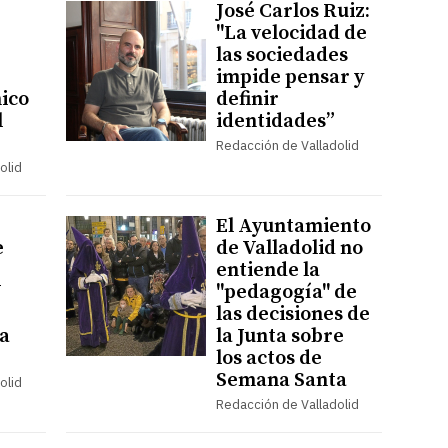
José Carlos Ruiz:
"La velocidad de
las sociedades
impide pensar y
nico
definir
l
identidades”
Redacción de Valladolid
olid
El Ayuntamiento
e
de Valladolid no
entiende la
V
"pedagogía" de
las decisiones de
la
la Junta sobre
los actos de
Semana Santa
olid
Redacción de Valladolid