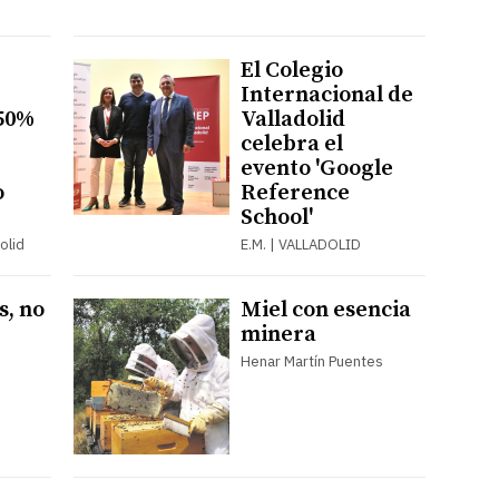
El Colegio
Internacional de
 50%
Valladolid
celebra el
evento 'Google
o
Reference
School'
olid
E.M. | VALLADOLID
s, no
Miel con esencia
minera
Henar Martín Puentes