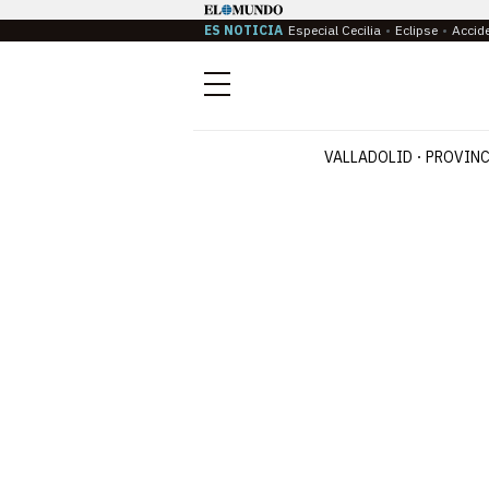
ES NOTICIA
Especial Cecilia
Eclipse
Accid
Menú
VALLADOLID
PROVINC