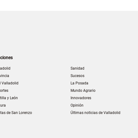
ciones
ladolid
Sanidad
vincia
Sucesos
l Valladolid
La Posada
ortes
Mundo Agrario
tilla y León
Innovadores
tura
Opinión
stas de San Lorenzo
Últimas noticias de Valladolid