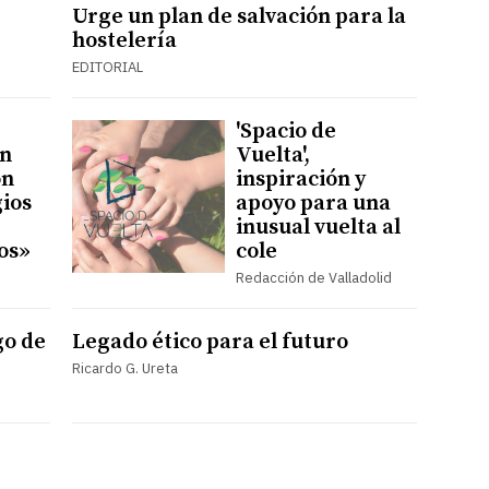
Urge un plan de salvación para la
hostelería
EDITORIAL
'Spacio de
en
Vuelta',
ón
inspiración y
ios
apoyo para una
inusual vuelta al
ros»
cole
Redacción de Valladolid
go de
Legado ético para el futuro
Ricardo G. Ureta