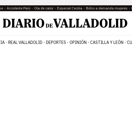
se
Accidente Perú
Ola de calor
Especial Cecilia
Búho a demanda mujeres
IA
REAL VALLADOLID
DEPORTES
OPINIÓN
CASTILLA Y LEÓN
CU