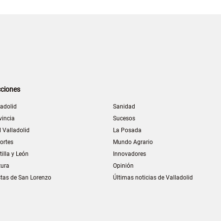
ciones
ladolid
Sanidad
vincia
Sucesos
l Valladolid
La Posada
ortes
Mundo Agrario
tilla y León
Innovadores
tura
Opinión
stas de San Lorenzo
Últimas noticias de Valladolid