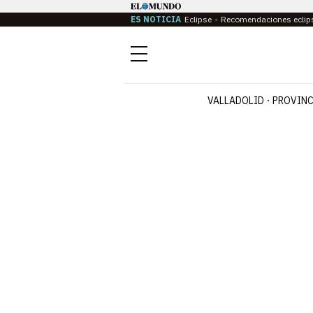
ES NOTICIA
Eclipse
Recomendaciones eclip
Menú
VALLADOLID
PROVINC