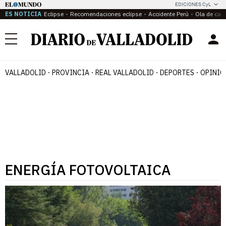
EDICIONES CyL
ES NOTICIA
Eclipse
Recomendaciones eclipse
Accidente Perú
Ola de calo
Menú
VALLADOLID
PROVINCIA
REAL VALLADOLID
DEPORTES
OPINIÓ
ENERGÍA FOTOVOLTAICA