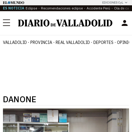
EDICIONES CyL
ES NOTICIA
Eclipse
Recomendaciones eclipse
Accidente Perú
Ola de calo
Menú
VALLADOLID
PROVINCIA
REAL VALLADOLID
DEPORTES
OPINIÓ
DANONE