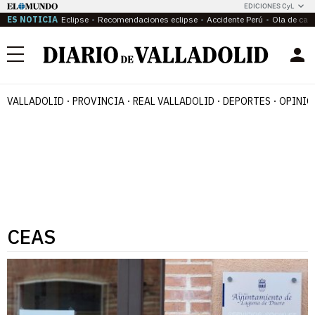
EDICIONES CyL
ES NOTICIA
Eclipse
Recomendaciones eclipse
Accidente Perú
Ola de calo
Menú
VALLADOLID
PROVINCIA
REAL VALLADOLID
DEPORTES
OPINIÓ
CEAS