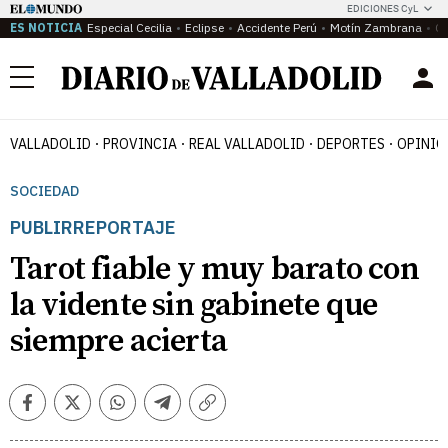
EDICIONES CyL
ES NOTICIA
Especial Cecilia
Eclipse
Accidente Perú
Motín Zambrana
Ca
Menú
VALLADOLID
PROVINCIA
REAL VALLADOLID
DEPORTES
OPINIÓ
SOCIEDAD
PUBLIRREPORTAJE
Tarot fiable y muy barato con
la vidente sin gabinete que
siempre acierta
Facebook
Twitter
Whatsapp
Telegram
Copiar
enlace