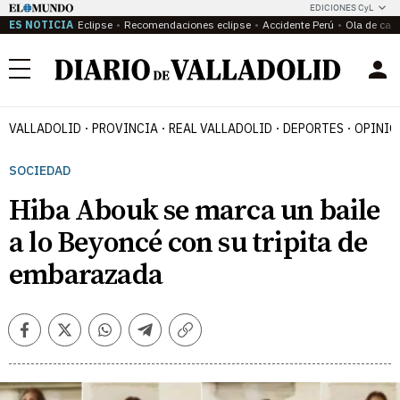
EDICIONES CyL
ES NOTICIA
Eclipse
Recomendaciones eclipse
Accidente Perú
Ola de calo
Menú
VALLADOLID
PROVINCIA
REAL VALLADOLID
DEPORTES
OPINIÓ
SOCIEDAD
Hiba Abouk se marca un baile
a lo Beyoncé con su tripita de
embarazada
Facebook
Twitter
Whatsapp
Telegram
Copiar
enlace