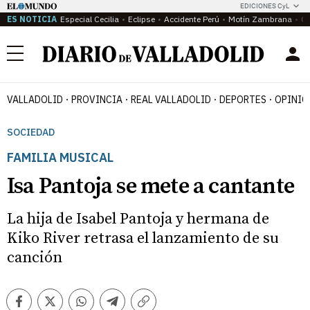
EDICIONES CyL
ES NOTICIA
Especial Cecilia
Eclipse
Accidente Perú
Motín Zambrana
Ca
Menú
VALLADOLID
PROVINCIA
REAL VALLADOLID
DEPORTES
OPINIÓ
SOCIEDAD
FAMILIA MUSICAL
Isa Pantoja se mete a cantante
La hija de Isabel Pantoja y hermana de
Kiko River retrasa el lanzamiento de su
canción
Facebook
Twitter
Whatsapp
Telegram
Copiar