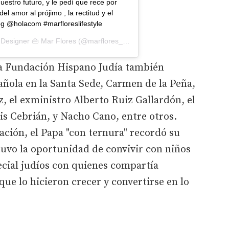
uestro futuro, y le pedí que rece por
del amor al prójimo , la rectitud y el
og @holacom #marfloreslifestyle
 Designer 👜 Mar Flores
(@marflores_mar) el
27 Ago, 2019 a las 1:29
 la Fundación Hispano Judía también
ñola en la Santa Sede, Carmen de la Peña,
z, el exministro Alberto Ruiz Gallardón, el
uis Cebrián, y Nacho Cano, entre otros.
ción, el Papa "con ternura" recordó su
uvo la oportunidad de convivir con niños
pecial judíos con quienes compartía
 que lo hicieron crecer y convertirse en lo