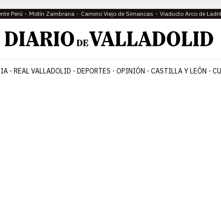
ente Perú
Motín Zambrana
Camino Viejo de Simancas
Viaducto Arco de Ladri
IA
REAL VALLADOLID
DEPORTES
OPINIÓN
CASTILLA Y LEÓN
CU