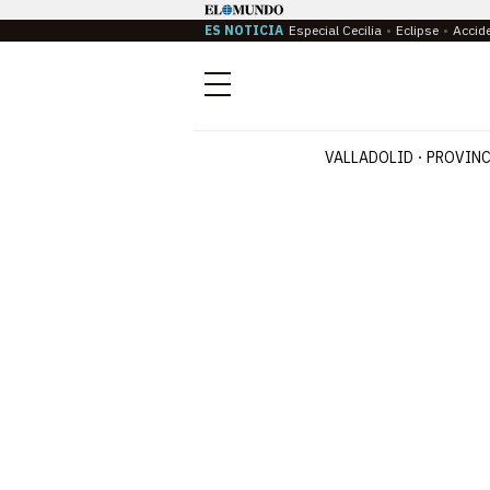
ES NOTICIA
Especial Cecilia
Eclipse
Accid
Menú
VALLADOLID
PROVINC