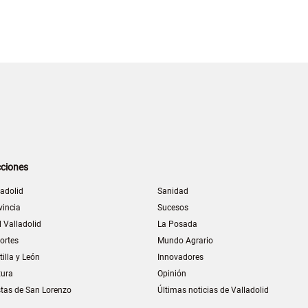
ciones
ladolid
Sanidad
vincia
Sucesos
l Valladolid
La Posada
ortes
Mundo Agrario
tilla y León
Innovadores
tura
Opinión
stas de San Lorenzo
Últimas noticias de Valladolid