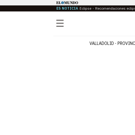
ES NOTICIA
Eclipse
Recomendaciones eclip
Menú
VALLADOLID
PROVINC