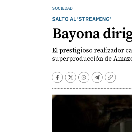
SOCIEDAD
SALTO AL 'STREAMING'
Bayona dirigi
El prestigioso realizador ca
superproducción de Amaz
Facebook
Twitter
Whatsapp
Telegram
Copiar
enlace