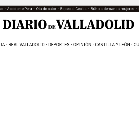
se
Accidente Perú
Ola de calor
Especial Cecilia
Búho a demanda mujeres
IA
REAL VALLADOLID
DEPORTES
OPINIÓN
CASTILLA Y LEÓN
CU