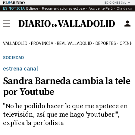
EDICIONES CyL
ES NOTICIA
Eclipse
Recomendaciones eclipse
Accidente Perú
Ola de calo
Menú
VALLADOLID
PROVINCIA
REAL VALLADOLID
DEPORTES
OPINIÓ
SOCIEDAD
estrena canal
Sandra Barneda cambia la tele
por Youtube
"No he podido hacer lo que me apetece en
televisión, así que me hago 'youtuber'",
explica la periodista