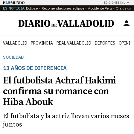
EDICIONES CyL
ES NOTICIA
Eclipse
Recomendaciones eclipse
Accidente Perú
Ola de calo
Menú
VALLADOLID
PROVINCIA
REAL VALLADOLID
DEPORTES
OPINIÓ
SOCIEDAD
13 AÑOS DE DIFERENCIA
El futbolista Achraf Hakimi
confirma su romance con
Hiba Abouk
El futbolista y la actriz llevan varios meses
juntos