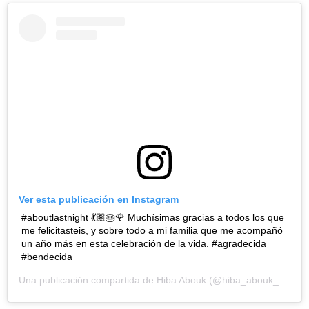
Ver esta publicación en Instagram
#aboutlastnight 💃🏽🎂🌹 Muchísimas gracias a todos los que
me felicitasteis, y sobre todo a mi familia que me acompañó
un año más en esta celebración de la vida. #agradecida
#bendecida
Una publicación compartida de
Hiba Abouk
(@hiba_abouk_) el
31 