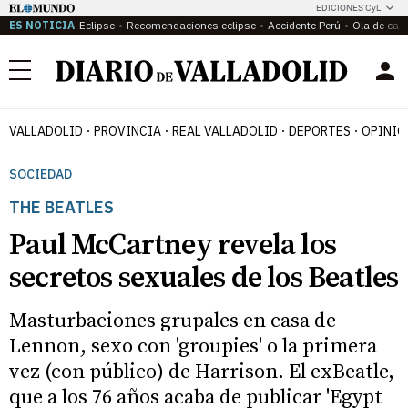
EDICIONES CyL
ES NOTICIA
Eclipse
Recomendaciones eclipse
Accidente Perú
Ola de calo
Menú
VALLADOLID
PROVINCIA
REAL VALLADOLID
DEPORTES
OPINIÓ
SOCIEDAD
THE BEATLES
Paul McCartney revela los
secretos sexuales de los Beatles
Masturbaciones grupales en casa de
Lennon, sexo con 'groupies' o la primera
vez (con público) de Harrison. El exBeatle,
que a los 76 años acaba de publicar 'Egypt