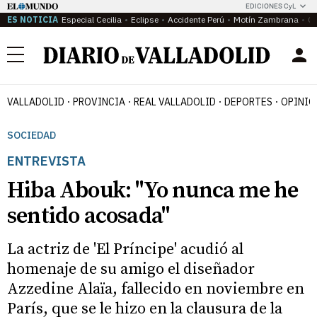
EDICIONES CyL
ES NOTICIA
Especial Cecilia
Eclipse
Accidente Perú
Motín Zambrana
Ca
Menú
VALLADOLID
PROVINCIA
REAL VALLADOLID
DEPORTES
OPINIÓ
SOCIEDAD
ENTREVISTA
Hiba Abouk: "Yo nunca me he
sentido acosada"
La actriz de 'El Príncipe' acudió al
homenaje de su amigo el diseñador
Azzedine Alaïa, fallecido en noviembre en
París, que se le hizo en la clausura de la