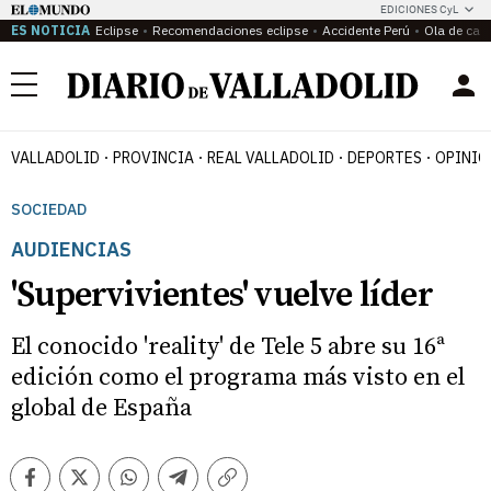
EDICIONES CyL
ES NOTICIA
Eclipse
Recomendaciones eclipse
Accidente Perú
Ola de calo
Menú
VALLADOLID
PROVINCIA
REAL VALLADOLID
DEPORTES
OPINIÓ
SOCIEDAD
AUDIENCIAS
'Supervivientes' vuelve líder
El conocido 'reality' de Tele 5 abre su 16ª
edición como el programa más visto en el
global de España
Facebook
Twitter
Whatsapp
Telegram
Copiar