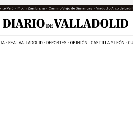
ente Perú
Motín Zambrana
Camino Viejo de Simancas
Viaducto Arco de Ladri
IA
REAL VALLADOLID
DEPORTES
OPINIÓN
CASTILLA Y LEÓN
CU