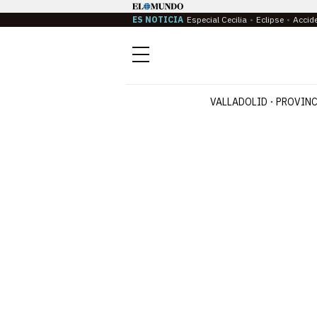
ES NOTICIA
Especial Cecilia
Eclipse
Accid
Menú
VALLADOLID
PROVINC