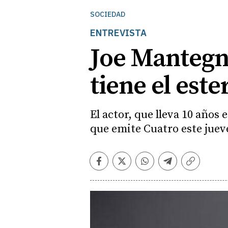
SOCIEDAD
ENTREVISTA
Joe Mantegna
tiene el est
El actor, que lleva 10 años
que emite Cuatro este jueve
Facebook
Twitter
Whatsapp
Telegram
Copiar
enlace