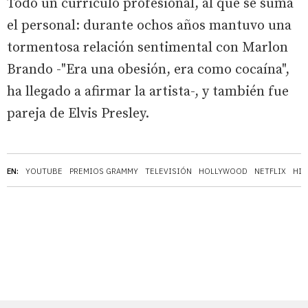
Todo un curriculo profesional, al que se suma
el personal: durante ochos años mantuvo una
tormentosa relación sentimental con Marlon
Brando -"Era una obesión, era como cocaína",
ha llegado a afirmar la artista-, y también fue
pareja de Elvis Presley.
EN:
YOUTUBE
PREMIOS GRAMMY
TELEVISIÓN
HOLLYWOOD
NETFLIX
HIP