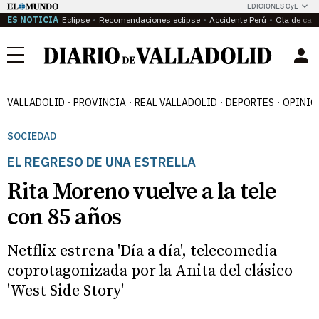
EDICIONES CyL
ES NOTICIA
Eclipse
Recomendaciones eclipse
Accidente Perú
Ola de calo
Menú
VALLADOLID
PROVINCIA
REAL VALLADOLID
DEPORTES
OPINIÓ
SOCIEDAD
EL REGRESO DE UNA ESTRELLA
Rita Moreno vuelve a la tele
con 85 años
Netflix estrena 'Día a día', telecomedia
coprotagonizada por la Anita del clásico
'West Side Story'