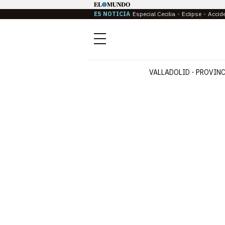
ES NOTICIA
Especial Cecilia
Eclipse
Accid
Menú
VALLADOLID
PROVINC