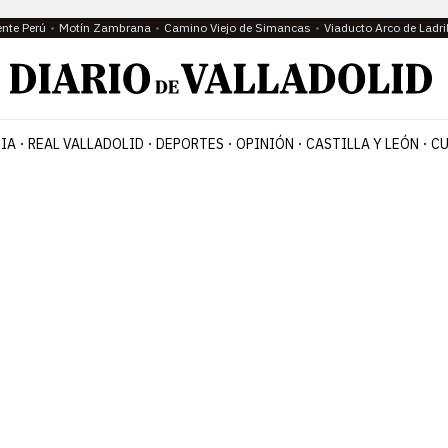
ente Perú
Motín Zambrana
Camino Viejo de Simancas
Viaducto Arco de Ladri
IA
REAL VALLADOLID
DEPORTES
OPINIÓN
CASTILLA Y LEÓN
CU