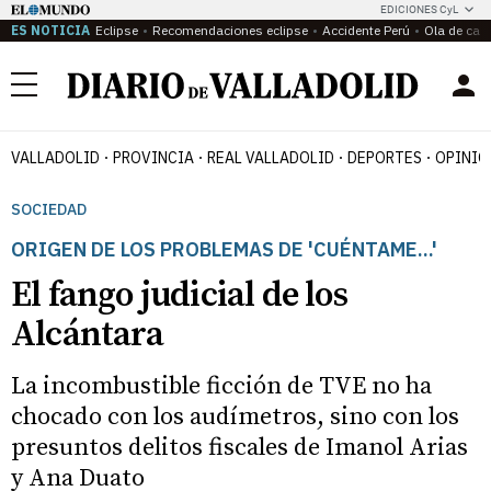
EDICIONES CyL
ES NOTICIA
Eclipse
Recomendaciones eclipse
Accidente Perú
Ola de calo
Menú
VALLADOLID
PROVINCIA
REAL VALLADOLID
DEPORTES
OPINIÓ
SOCIEDAD
ORIGEN DE LOS PROBLEMAS DE 'CUÉNTAME...'
El fango judicial de los
Alcántara
La incombustible ficción de TVE no ha
chocado con los audímetros, sino con los
presuntos delitos fiscales de Imanol Arias
y Ana Duato