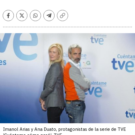
Facebook
Twitter
Whatsapp
Telegram
Copiar
enlace
Imanol Arias y Ana Duato, protagonistas de la serie de TVE