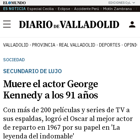
EDICIONES CyL
ES NOTICIA
Especial Cecilia
Eclipse
Accidente Perú
Motín Zambrana
Ca
Menú
VALLADOLID
PROVINCIA
REAL VALLADOLID
DEPORTES
OPINIÓ
SOCIEDAD
SECUNDARIO DE LUJO
Muere el actor George
Kennedy a los 91 años
Con más de 200 películas y series de TV a
sus espaldas, logró el Oscar al mejor actor
de reparto en 1967 por su papel en 'La
leyenda del indomable'