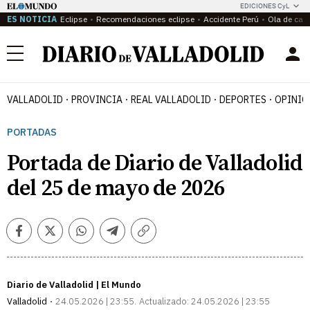
EDICIONES CyL
ES NOTICIA
Eclipse
Recomendaciones eclipse
Accidente Perú
Ola de calo
Menú
VALLADOLID
PROVINCIA
REAL VALLADOLID
DEPORTES
OPINIÓ
PORTADAS
Portada de Diario de Valladolid
del 25 de mayo de 2026
Facebook
Twitter
Whatsapp
Telegram
Copiar
enlace
Diario de Valladolid | El Mundo
Valladolid
24.05.2026 | 23:55
Actualizado:
24.05.2026 | 23:55