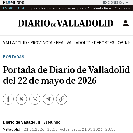
EDICIONES CyL
ES NOTICIA
Eclipse
Recomendaciones eclipse
Accidente Perú
Ola de calo
Menú
VALLADOLID
PROVINCIA
REAL VALLADOLID
DEPORTES
OPINIÓ
PORTADAS
Portada de Diario de Valladolid
del 22 de mayo de 2026
Facebook
Twitter
Whatsapp
Telegram
Copiar
enlace
Diario de Valladolid | El Mundo
Valladolid
21.05.2026 | 23:55
Actualizado:
21.05.2026 | 23:55