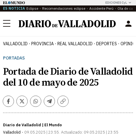
EDICIONES CyL
ES NOTICIA
Eclipse
Recomendaciones eclipse
Accidente Perú
Ola de calo
Menú
VALLADOLID
PROVINCIA
REAL VALLADOLID
DEPORTES
OPINIÓ
PORTADAS
Portada de Diario de Valladolid
del 10 de mayo de 2025
Facebook
Twitter
Whatsapp
Telegram
Copiar
enlace
Diario de Valladolid | El Mundo
Valladolid
09.05.2025 | 23:55
Actualizado:
09.05.2025 | 23:55