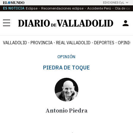
EDICIONES CyL
ES NOTICIA
Eclipse
Recomendaciones eclipse
Accidente Perú
Ola de calo
Menú
VALLADOLID
PROVINCIA
REAL VALLADOLID
DEPORTES
OPINIÓ
OPINIÓN
PIEDRA DE TOQUE
Antonio Piedra