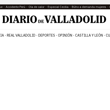
se
Accidente Perú
Ola de calor
Especial Cecilia
Búho a demanda mujeres
IA
REAL VALLADOLID
DEPORTES
OPINIÓN
CASTILLA Y LEÓN
CU