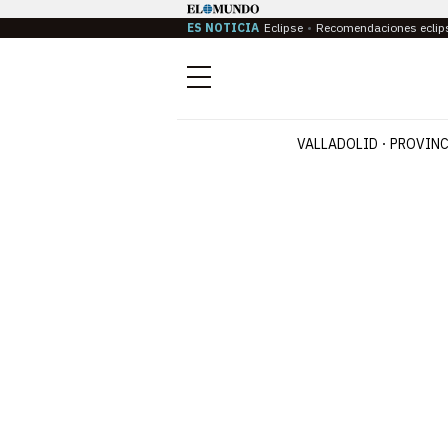
ES NOTICIA
Eclipse
Recomendaciones eclip
Menú
VALLADOLID
PROVINC