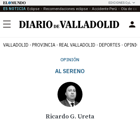
EDICIONES CyL
ES NOTICIA
Eclipse
Recomendaciones eclipse
Accidente Perú
Ola de calo
Menú
VALLADOLID
PROVINCIA
REAL VALLADOLID
DEPORTES
OPINIÓ
OPINIÓN
AL SERENO
Ricardo G. Ureta