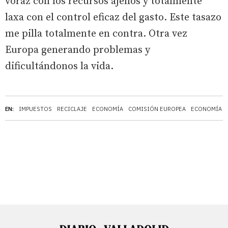
voraz con los recursos ajenos y totalmente
laxa con el control eficaz del gasto. Este tasazo
me pilla totalmente en contra. Otra vez
Europa generando problemas y
dificultándonos la vida.
EN:
IMPUESTOS
RECICLAJE
ECONOMÍA
COMISIÓN EUROPEA
ECONOMÍA C