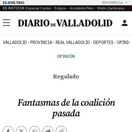
EDICIONES CyL
ES NOTICIA
Especial Cecilia
Eclipse
Accidente Perú
Motín Zambrana
Ca
Menú
VALLADOLID
PROVINCIA
REAL VALLADOLID
DEPORTES
OPINIÓ
OPINIÓN
Regalado
Fantasmas de la coalición
pasada