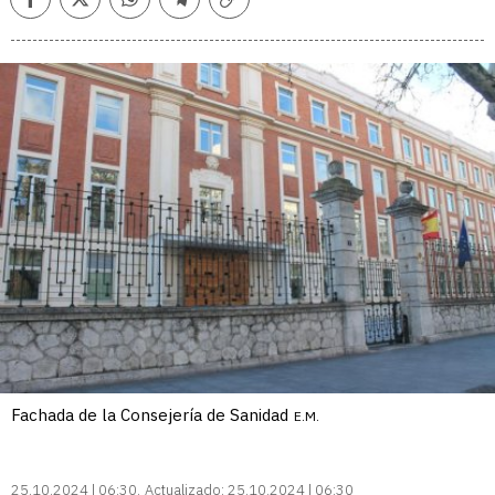
Facebook
Twitter
Whatsapp
Telegram
Copiar
enlace
Fachada de la Consejería de Sanidad
E.M.
25.10.2024 | 06:30
Actualizado:
25.10.2024 | 06:30