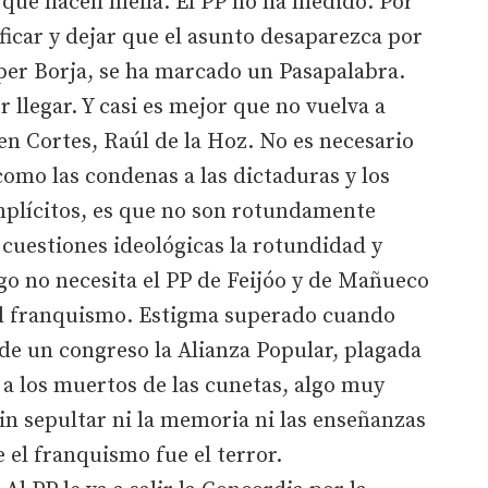
 que hacen mella. El PP no ha medido. Por
ficar y dejar que el asunto desaparezca por
per Borja, se ha marcado un Pasapalabra.
r llegar. Y casi es mejor que no vuelva a
z en Cortes, Raúl de la Hoz. No es necesario
como las condenas a las dictaduras y los
mplícitos, es que no son rotundamente
 cuestiones ideológicas la rotundidad y
lgo no necesita el PP de Feijóo y de Mañueco
el franquismo. Estigma superado cuando
 de un congreso la Alianza Popular, plagada
 a los muertos de las cunetas, algo muy
 sin sepultar ni la memoria ni las enseñanzas
 el franquismo fue el terror.