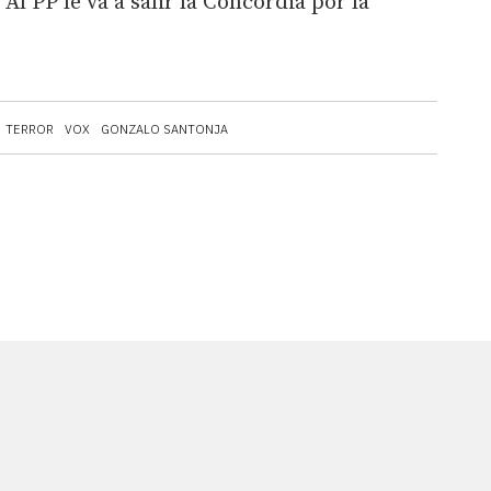
Al PP le va a salir la Concordia por la
TERROR
VOX
GONZALO SANTONJA