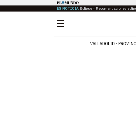
ES NOTICIA
Eclipse
Recomendaciones eclip
Menú
VALLADOLID
PROVINC