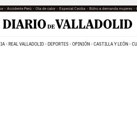
se
Accidente Perú
Ola de calor
Especial Cecilia
Búho a demanda mujeres
IA
REAL VALLADOLID
DEPORTES
OPINIÓN
CASTILLA Y LEÓN
CU