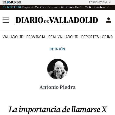
EDICIONES CyL
ES NOTICIA
Especial Cecilia
Eclipse
Accidente Perú
Motín Zambrana
Ca
Menú
VALLADOLID
PROVINCIA
REAL VALLADOLID
DEPORTES
OPINIÓ
OPINIÓN
Antonio Piedra
La importancia de llamarse X