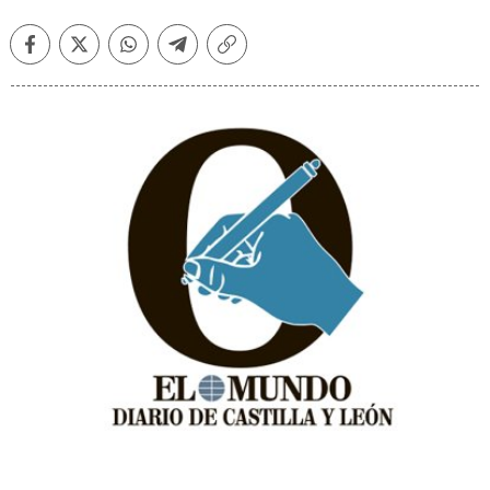
Facebook
Twitter
Whatsapp
Telegram
Copiar
enlace