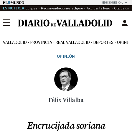
EDICIONES CyL
ES NOTICIA
Eclipse
Recomendaciones eclipse
Accidente Perú
Ola de calo
Menú
VALLADOLID
PROVINCIA
REAL VALLADOLID
DEPORTES
OPINIÓ
OPINIÓN
Félix Villalba
Encrucijada soriana