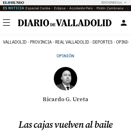
EDICIONES CyL
ES NOTICIA
Especial Cecilia
Eclipse
Accidente Perú
Motín Zambrana
Ca
Menú
VALLADOLID
PROVINCIA
REAL VALLADOLID
DEPORTES
OPINIÓ
OPINIÓN
Ricardo G. Ureta
Las cajas vuelven al baile