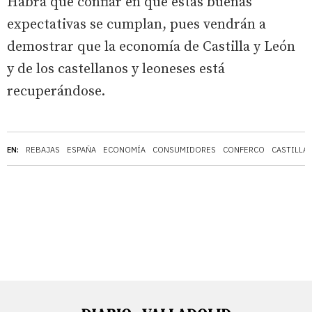
Habrá que confiar en que estas buenas
expectativas se cumplan, pues vendrán a
demostrar que la economía de Castilla y León
y de los castellanos y leoneses está
recuperándose.
EN:
REBAJAS
ESPAÑA
ECONOMÍA
CONSUMIDORES
CONFERCO
CASTILLA 