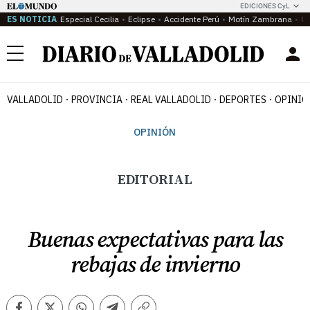
EDICIONES CyL
ES NOTICIA
Especial Cecilia
Eclipse
Accidente Perú
Motín Zambrana
Ca
Menú
VALLADOLID
PROVINCIA
REAL VALLADOLID
DEPORTES
OPINIÓ
OPINIÓN
EDITORIAL
Buenas expectativas para las
rebajas de invierno