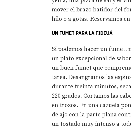
yema, una pizca de sal y el vi
mover el brazo batidor del fo
hilo o a gotas. Reservamos en
UN FUMET PARA LA FIDEUÁ
Si podemos hacer un fumet, m
un plato excepcional de sabor
un buen fumet que compremos
tarea. Desangramos las espina
durante treinta minutos, sec
220 grados. Cortamos las cabe
en trozos. En una cazuela po
de ajo con la parte plana cont
un tostado muy intenso a todo