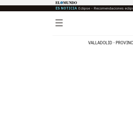
ES NOTICIA
Eclipse
Recomendaciones eclip
Menú
VALLADOLID
PROVINC