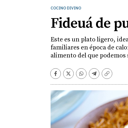
COCINO DIVINO
Fideuá de pu
Este es un plato ligero, i
familiares en época de calo
alimento del que podemos s
Facebook
Twitter
Whatsapp
Telegram
Copiar
enlace