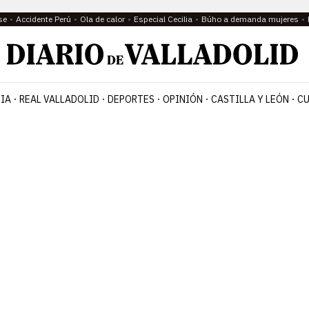
se
Accidente Perú
Ola de calor
Especial Cecilia
Búho a demanda mujeres
IA
REAL VALLADOLID
DEPORTES
OPINIÓN
CASTILLA Y LEÓN
CU