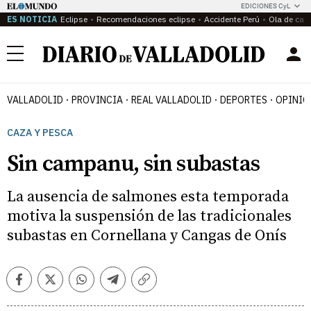
EDICIONES CyL
ES NOTICIA
Eclipse
Recomendaciones eclipse
Accidente Perú
Ola de calo
Menú
VALLADOLID
PROVINCIA
REAL VALLADOLID
DEPORTES
OPINIÓ
CAZA Y PESCA
Sin campanu, sin subastas
La ausencia de salmones esta temporada
motiva la suspensión de las tradicionales
subastas en Cornellana y Cangas de Onís
Facebook
Twitter
Whatsapp
Telegram
Copiar
enlace